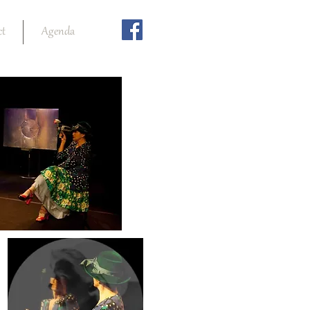
ct
Agenda