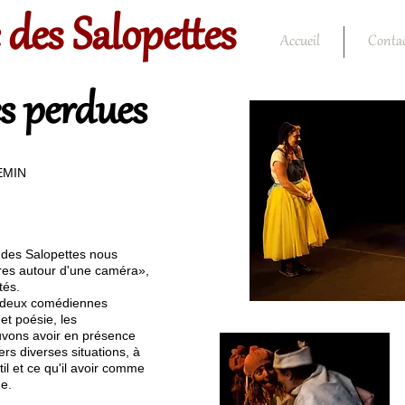
 des Salopettes
Accueil
Conta
es perdues
HEMIN
e des Salopettes nous
ires autour d'une caméra»,
tés.
s deux comédiennes
et poésie, les
vons avoir en présence
ers diverses situations, à
til et ce qu'il avoir comme
ne.