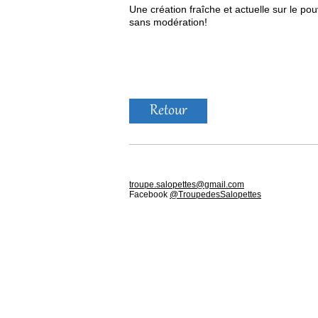
Une création fraîche et actuelle sur le pou
sans modération!
Retour
troupe.salopettes@gmail.com
Facebook
@TroupedesSalopettes