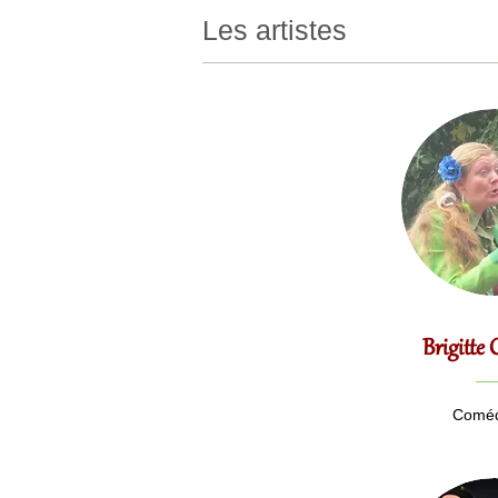
Les artistes
Brigitt
Coméd