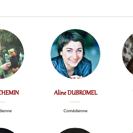
e CHEMIN
Aline DUBROMEL
ienne
Comédienne